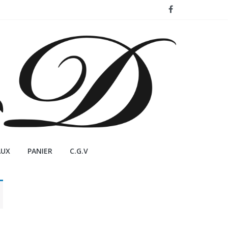
AUX
PANIER
C.G.V