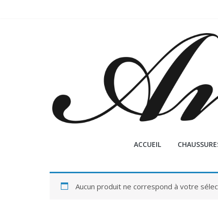
Passer
au
contenu
A
ACCUEIL
CHAUSSURE
n
n
Aucun produit ne correspond à votre sélec
a