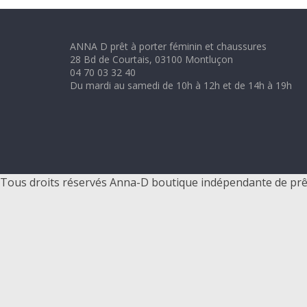
-
ANNA D prêt à porter féminin et chaussures
D
28 Bd de Courtais, 03100 Montluçon
04 70 03 32 40
Du mardi au samedi de 10h à 12h et de 14h à 19h
–
p
r
Tous droits réservés Anna-D boutique indépendante de prê
ê
t
à