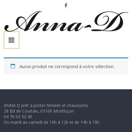
Passer
au
contenu
A
n
n
Aucun produit ne correspond à votre sélection.
a
-
ANNA D prêt à porter féminin et chaussures
28 Bd de Courtais, 03100 Montluçon
D
04 70 03 32 40
Du mardi au samedi de 10h à 12h et de 14h à 19h