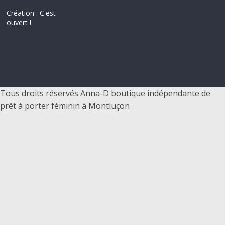
–
Création : C'est
ouvert !
p
r
ê
Tous droits réservés Anna-D boutique indépendante de
prêt à porter féminin à Montluçon
t
à
p
o