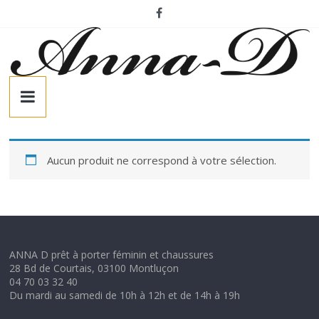
Passer
au
contenu
A
n
n
Aucun produit ne correspond à votre sélection.
a
-
ANNA D prêt à porter féminin et chaussures
28 Bd de Courtais, 03100 Montluçon
D
04 70 03 32 40
Du mardi au samedi de 10h à 12h et de 14h à 19h