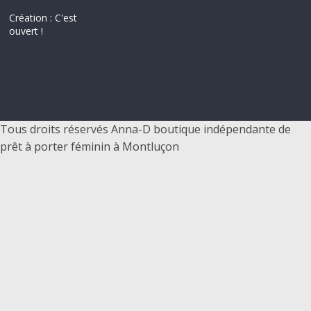
–
Création : C'est
ouvert !
p
r
ê
Tous droits réservés Anna-D boutique indépendante de
prêt à porter féminin à Montluçon
t
à
p
o