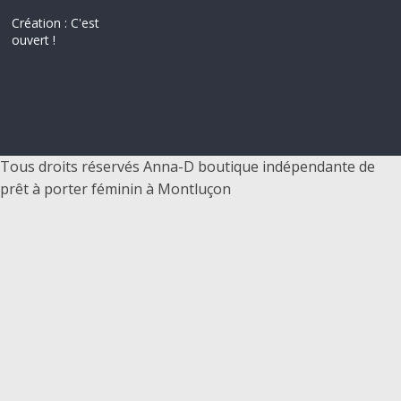
–
Création : C'est
ouvert !
p
r
ê
Tous droits réservés Anna-D boutique indépendante de
prêt à porter féminin à Montluçon
t
à
p
o