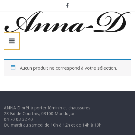
Passer
au
contenu
A
n
n
Aucun produit ne correspond à votre sélection.
a
-
ANNA D prêt à porter féminin et chaussures
28 Bd de Courtais, 03100 Montluçon
D
04 70 03 32 40
Du mardi au samedi de 10h à 12h et de 14h à 19h