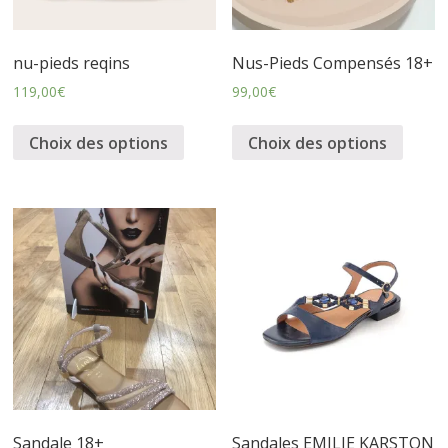
–
p
nu-pieds reqins
Nus-Pieds Compensés 18+
119,00
€
99,00
€
r
Choix des options
Choix des options
ê
t
à
p
o
Sandale 18+
Sandales EMILIE KARSTON