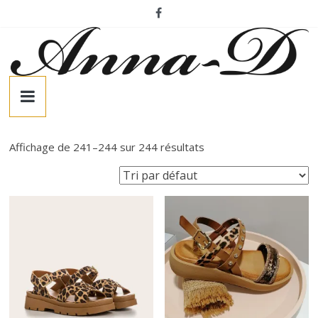
Passer
au
contenu
A
n
Affichage de 241–244 sur 244 résultats
n
a
-
D