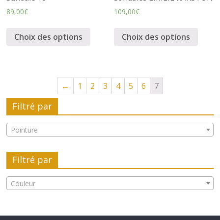
r
89,00
€
109,00
€
t
Choix des options
Choix des options
e
r
←
1
2
3
4
5
6
7
f
Filtré par
é
Pointure
m
Filtré par
i
Couleur
n