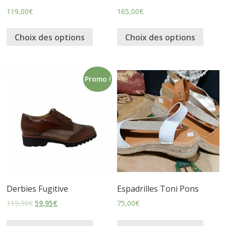
119,00
€
165,00
€
s
Choix des options
Choix des options
s
u
Promo !
r
e
s
Derbies Fugitive
Espadrilles Toni Pons
119,90
€
59,95
€
75,00
€