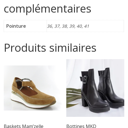
complémentaires
i
n
Pointure
36, 37, 38, 39, 40, 41
e
Produits similaires
t
c
h
a
u
Baskets Mam’zelle
Bottines MKD