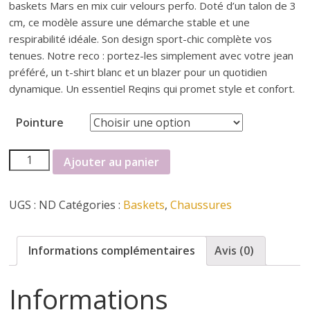
r
baskets Mars en mix cuir velours perfo. Doté d’un talon de 3
cm, ce modèle assure une démarche stable et une
t
respirabilité idéale. Son design sport-chic complète vos
tenues. Notre reco : portez-les simplement avec votre jean
e
préféré, un t-shirt blanc et un blazer pour un quotidien
dynamique. Un essentiel Reqins qui promet style et confort.
r
Pointure
f
quantité
Ajouter au panier
de
é
Basket
UGS :
ND
Catégories :
Baskets
,
Chaussures
Reqins
m
Informations complémentaires
Avis (0)
i
Informations
n