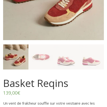
–
p
r
ê
t
à
p
Basket Reqins
o
139,00
€
Un vent de fraîcheur souffle sur votre vestiaire avec les