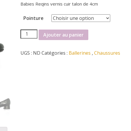
Babies Reqins vernis cuir talon de 4cm
Pointure
quantité
Ajouter au panier
de
Babies
UGS :
ND
Catégories :
Ballerines
,
Chaussures
reqins