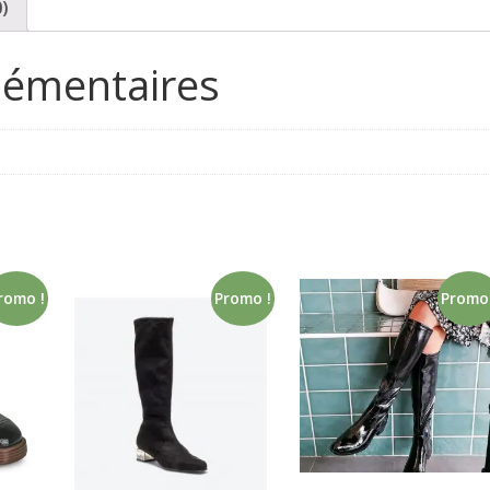
0)
lémentaires
romo !
Promo !
Promo 