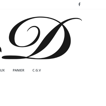
AUX
PANIER
C.G.V