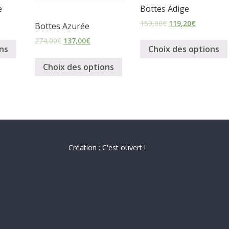
e
Bottes Adige
159,00
€
119,20
€
Bottes Azurée
274,00
€
137,00
€
ns
Choix des options
Choix des options
Création : C'est ouvert !