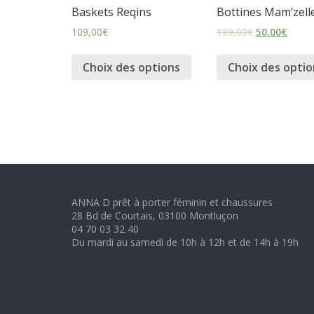
m
Baskets Reqins
Bottines Mam’zell
109,00
€
139,00
€
50,00
€
i
Choix des options
Choix des optio
n
i
n
ANNA D prêt à porter féminin et chaussures
e
28 Bd de Courtais, 03100 Montluçon
04 70 03 32 40
t
Du mardi au samedi de 10h à 12h et de 14h à 19h
c