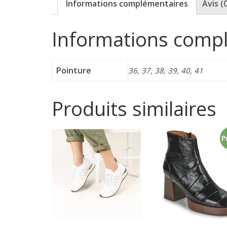
Informations complémentaires
Avis (
p
Informations comp
o
r
Pointure
36, 37, 38, 39, 40, 41
t
Produits similaires
e
P
r
f
é