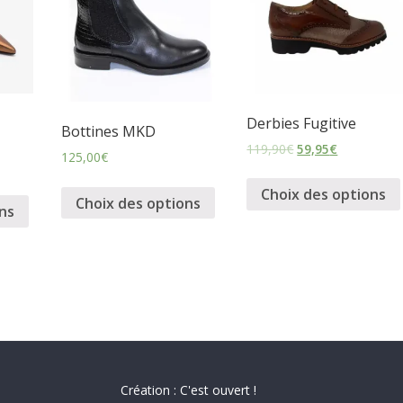
Derbies Fugitive
Bottines MKD
119,90
€
59,95
€
125,00
€
Choix des options
Choix des options
ns
Création : C'est ouvert !