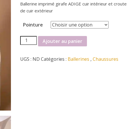
Ballerine imprimé girafe ADIGE cuir intérieur et croute
de cuir extérieur
Pointure
quantité
Ajouter au panier
de
Ballerine
UGS :
ND
Catégories :
Ballerines
,
Chaussures
ADIGE