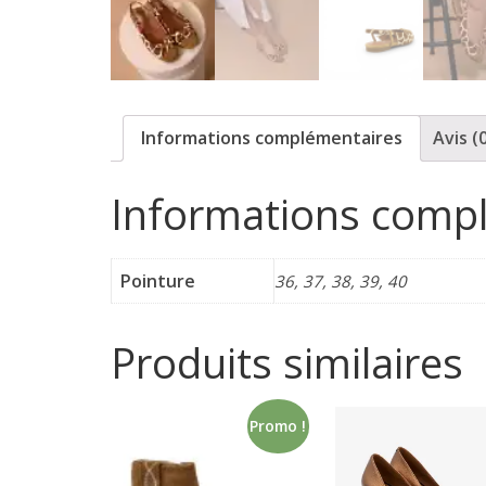
p
o
Informations complémentaires
Avis (
r
Informations comp
t
e
Pointure
36, 37, 38, 39, 40
r
Produits similaires
f
Promo !
é