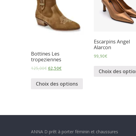
m
i
n
Escarpins Angel
Alarcon
Bottines Les
i
99,90
€
tropeziennes
125,00
€
62,50
€
Choix des optio
n
Choix des options
e
t
c
ANNA D prêt à porter féminin et chaussures