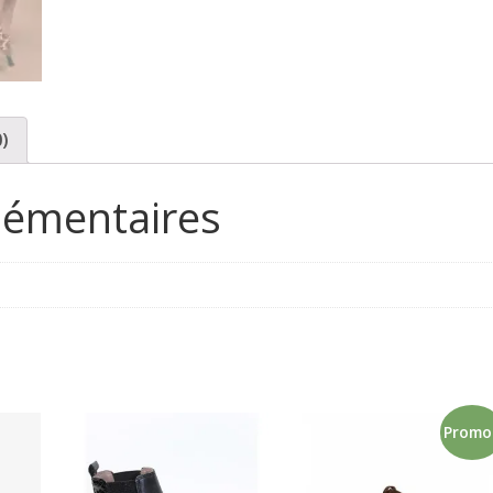
0)
lémentaires
Promo 