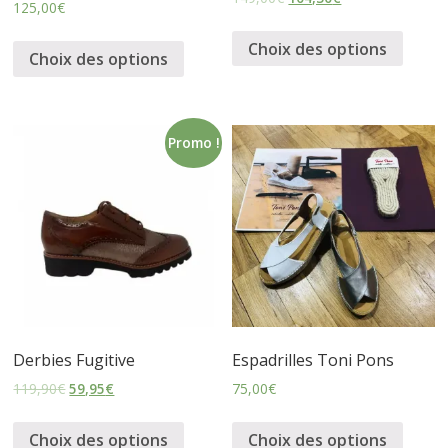
125,00
€
s
Choix des options
Choix des options
s
u
Promo !
r
e
s
Derbies Fugitive
Espadrilles Toni Pons
119,90
€
59,95
€
75,00
€
Choix des options
Choix des options