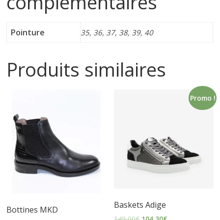
complémentaires
i
Pointure
35, 36, 37, 38, 39, 40
n
Produits similaires
e
t
Promo !
c
h
a
Baskets Adige
u
Bottines MKD
149,00
€
104,30
€