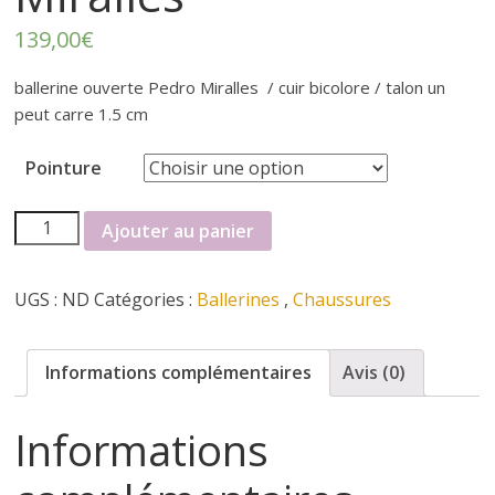
r
139,00
€
t
ballerine ouverte Pedro Miralles / cuir bicolore / talon un
e
peut carre 1.5 cm
r
Pointure
quantité
f
Ajouter au panier
de
ballerine
é
UGS :
ND
Catégories :
Ballerines
,
Chaussures
Pedro
Miralles
m
Informations complémentaires
Avis (0)
i
Informations
n