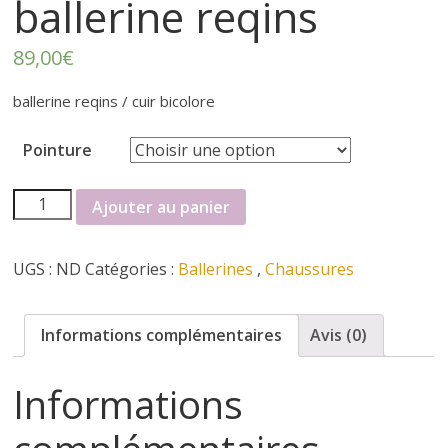
r
ballerine reqins
t
89,00
€
e
ballerine reqins / cuir bicolore
Pointure
r
quantité
Ajouter au panier
f
de
ballerine
é
UGS :
ND
Catégories :
Ballerines
,
Chaussures
reqins
m
Informations complémentaires
Avis (0)
i
Informations
n