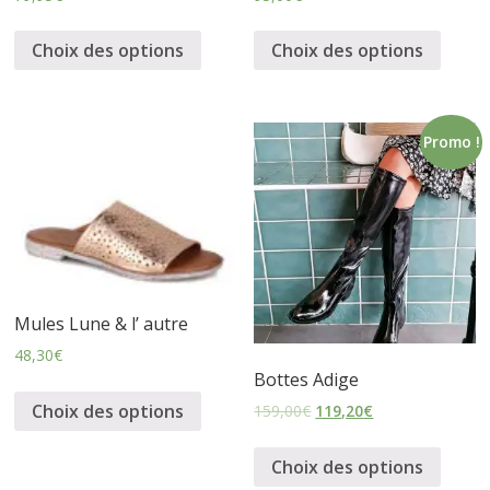
s
Choix des options
Choix des options
s
Promo !
u
r
e
Mules Lune & l’ autre
s
48,30
€
Bottes Adige
Choix des options
159,00
€
119,20
€
Choix des options