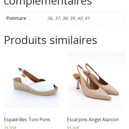
complémentaires
i
Pointure
36, 37, 38, 39, 40, 41
n
Produits similaires
e
t
c
h
a
Espadrilles Toni Pons
Escarpins Angel Alarcon
u
79,95
€
95,00
€