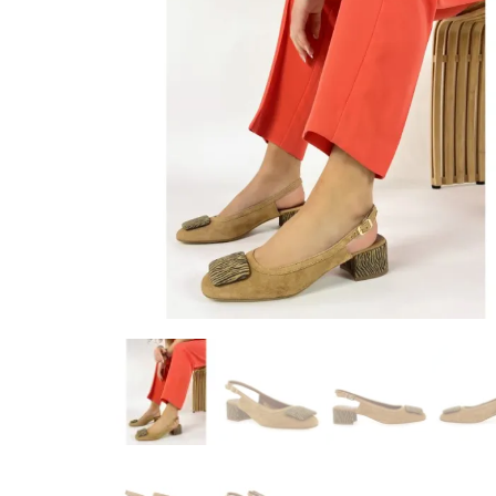
-
D
–
p
r
ê
t
à