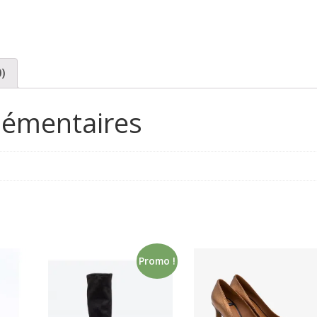
0)
lémentaires
Promo !