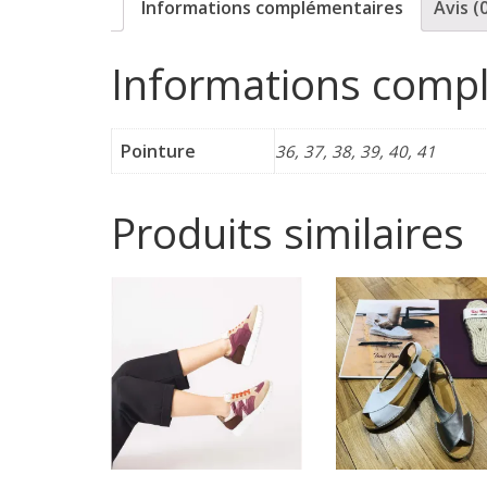
Informations complémentaires
Avis (
p
Informations comp
o
r
Pointure
36, 37, 38, 39, 40, 41
t
Produits similaires
e
r
f
é