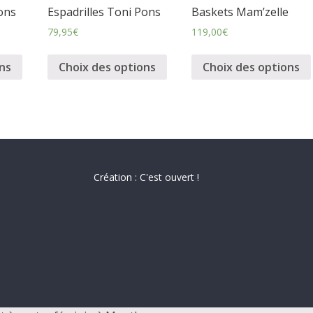
ons
Espadrilles Toni Pons
Baskets Mam’zelle
79,95
€
119,00
€
ns
Choix des options
Choix des options
Création : C'est ouvert !