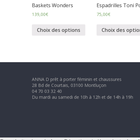
m
Baskets Wonders
Espadrilles Toni P
139,00
€
75,00
€
i
Choix des options
Choix des optio
n
i
n
ANNA D prêt à porter féminin et chaussures
28 Bd de Courtais, 03100 Montluçon
e
04 70 03 32 40
Du mardi au samedi de 10h à 12h et de 14h à 19h
t
c