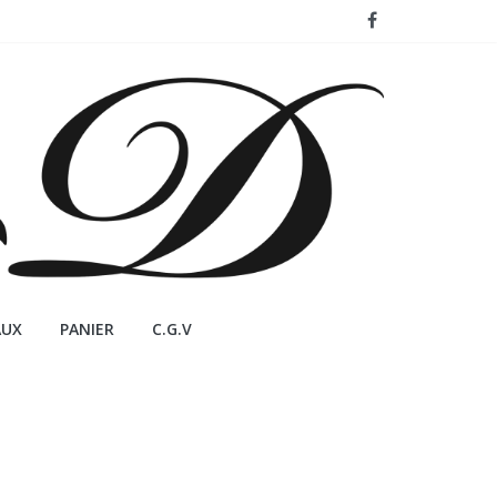
AUX
PANIER
C.G.V