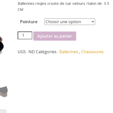
Ballerines reqins croute de cuir velours /talon de 3.5
CM
Pointure
quantité
Ajouter au panier
de
Ballerines
UGS :
ND
Catégories :
Ballerines
,
Chaussures
reqins