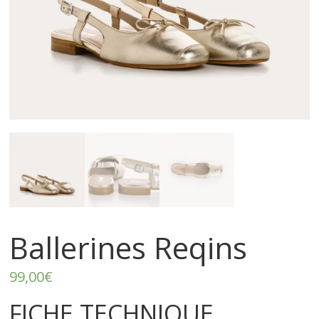
–
p
r
ê
t
à
p
Ballerines Reqins
o
99,00
€
FICHE TECHNIQUE