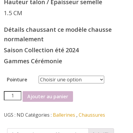
Hauteur talon / Epaisseur semelle
i
1.5 CM
n
Détails chaussant ce modèle chausse
normalement
e
Saison Collection été 2024
t
Gammes Cérémonie
c
Pointure
h
quantité
Ajouter au panier
de
a
Ballerines
UGS :
ND
Catégories :
Ballerines
,
Chaussures
Reqins
u