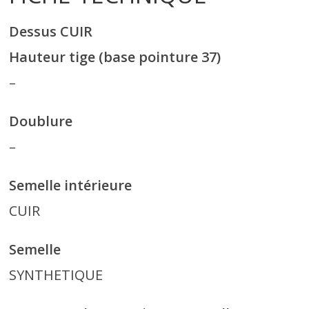
r
t
Dessus CUIR
Hauteur tige (base pointure 37)
e
–
r
Doublure
f
–
é
Semelle intérieure
CUIR
m
Semelle
i
SYNTHETIQUE
n