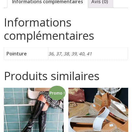
Informations complémentaires
Avis (0)
s
Informations
s
complémentaires
u
Pointure
36, 37, 38, 39, 40, 41
r
Produits similaires
e
s
Promo !