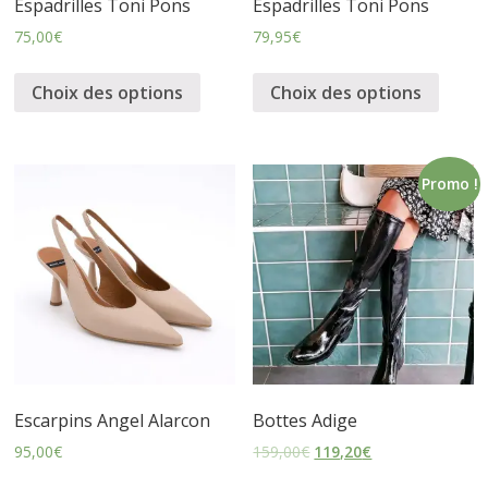
Espadrilles Toni Pons
Espadrilles Toni Pons
s
75,00
€
79,95
€
s
Choix des options
Choix des options
u
Promo !
r
e
s
Escarpins Angel Alarcon
Bottes Adige
95,00
€
159,00
€
119,20
€