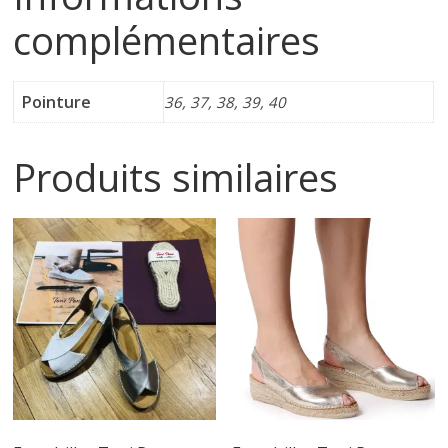
complémentaires
i
n
Pointure
36, 37, 38, 39, 40
e
Produits similaires
t
c
h
a
u