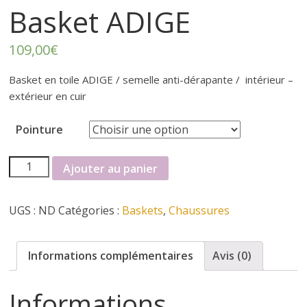
r
Basket ADIGE
t
109,00
€
e
Basket en toile ADIGE / semelle anti-dérapante / intérieur –
extérieur en cuir
r
Pointure
f
quantité
Ajouter au panier
é
de
Basket
UGS :
ND
Catégories :
Baskets
,
Chaussures
ADIGE
m
i
Informations complémentaires
Avis (0)
n
Informations