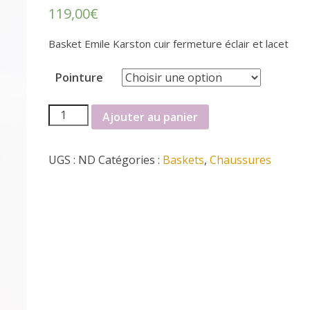
119,00
€
Basket Emile Karston cuir fermeture éclair et lacet
Pointure
quantité
Ajouter au panier
de
Basket
UGS :
ND
Catégories :
Baskets
,
Chaussures
Emilie
Karston