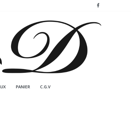
AUX
PANIER
C.G.V