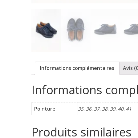
p
o
r
t
Informations complémentaires
Avis (
e
Informations comp
r
Pointure
35, 36, 37, 38, 39, 40, 41
f
é
Produits similaires