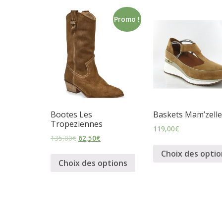
m
Promo !
i
n
i
Bootes Les
Baskets Mam’zelle
n
Tropeziennes
119,00
€
135,00
€
62,50
€
e
Choix des optio
Choix des options
t
c