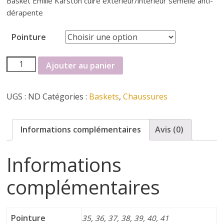
Basket Emilie Karston cuire extérieur/intérieur semelle anti-
dérapente
i
Pointure
n
quantité
Ajouter au panier
e
de
BASKET
UGS :
ND
Catégories :
Baskets
,
Chaussures
t
EMILIE
KARSTON
c
Informations complémentaires
Avis (0)
h
Informations
complémentaires
a
u
Pointure
35, 36, 37, 38, 39, 40, 41