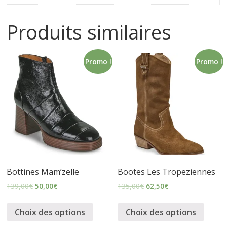
s
Produits similaires
s
Promo !
Promo !
u
r
e
s
Bottines Mam’zelle
Bootes Les Tropeziennes
139,00
€
50,00
€
135,00
€
62,50
€
Choix des options
Choix des options