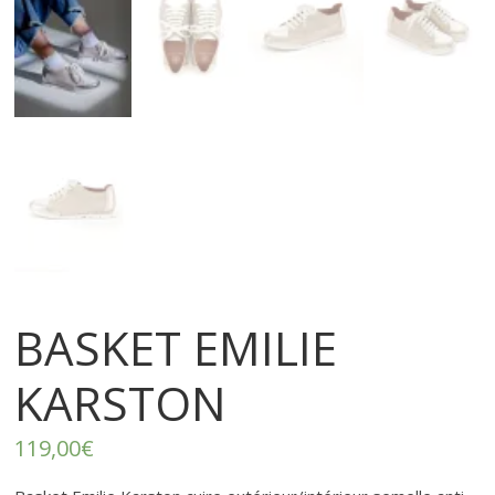
r
t
e
r
f
é
BASKET EMILIE
m
KARSTON
i
119,00
€
n