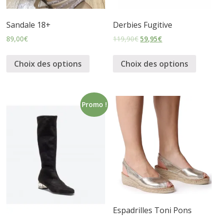
s
Sandale 18+
Derbies Fugitive
s
89,00
€
119,90
€
59,95
€
Choix des options
Choix des options
u
r
Promo !
e
s
Espadrilles Toni Pons