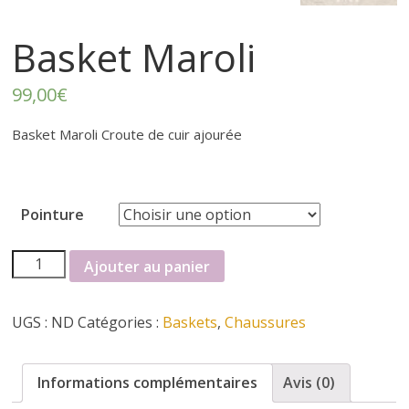
r
t
Basket Maroli
e
99,00
€
Basket Maroli Croute de cuir ajourée
r
f
Pointure
é
quantité
Ajouter au panier
de
m
Basket
UGS :
ND
Catégories :
Baskets
,
Chaussures
Maroli
i
Informations complémentaires
Avis (0)
n