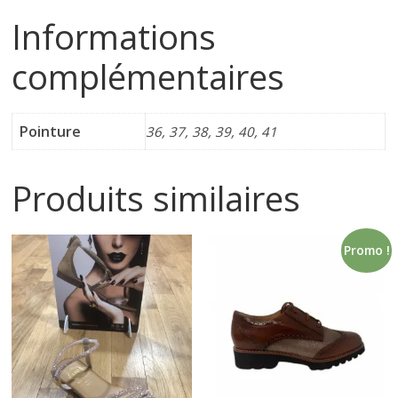
Informations
i
complémentaires
n
e
Pointure
36, 37, 38, 39, 40, 41
t
Produits similaires
c
Promo !
h
a
u