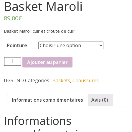
r
Basket Maroli
t
89,00
€
e
Basket Maroli cuir et croute de cuir
r
Pointure
quantité
f
Ajouter au panier
de
Basket
é
UGS :
ND
Catégories :
Baskets
,
Chaussures
Maroli
m
Informations complémentaires
Avis (0)
i
Informations
n