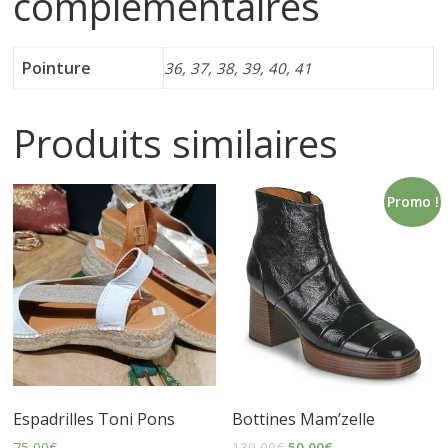
complémentaires
i
Pointure
36, 37, 38, 39, 40, 41
n
Produits similaires
e
t
Promo !
c
h
a
u
Espadrilles Toni Pons
Bottines Mam’zelle
75,00
€
139,00
€
50,00
€