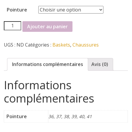
r
Pointure
t
quantité
Ajouter au panier
e
de
Basket
r
UGS :
ND
Catégories :
Baskets
,
Chaussures
reqins
f
Informations complémentaires
Avis (0)
é
Informations
m
complémentaires
i
Pointure
36, 37, 38, 39, 40, 41
n