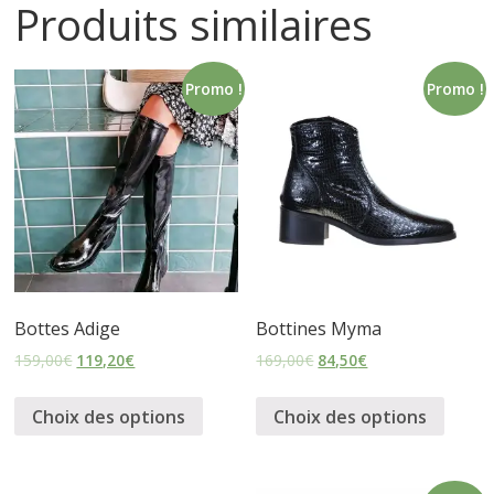
Produits similaires
i
Promo !
Promo !
n
e
t
c
Bottes Adige
Bottines Myma
h
159,00
€
119,20
€
169,00
€
84,50
€
a
Choix des options
Choix des options
u