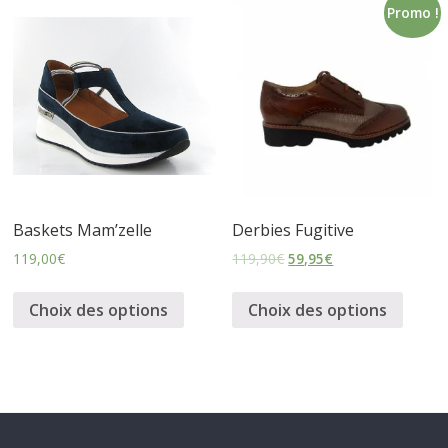
Promo !
s
s
u
r
Baskets Mam’zelle
Derbies Fugitive
e
119,00
€
119,90
€
59,95
€
s
Choix des options
Choix des options