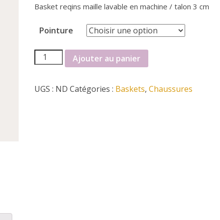
Basket reqins maille lavable en machine / talon 3 cm
Pointure
quantité
Ajouter au panier
de
Basket
UGS :
ND
Catégories :
Baskets
,
Chaussures
reqins