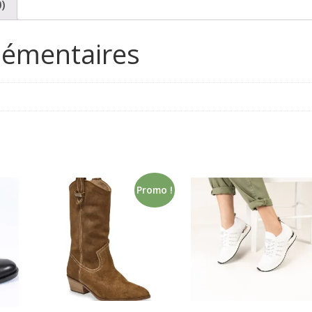
0)
lémentaires
Promo !