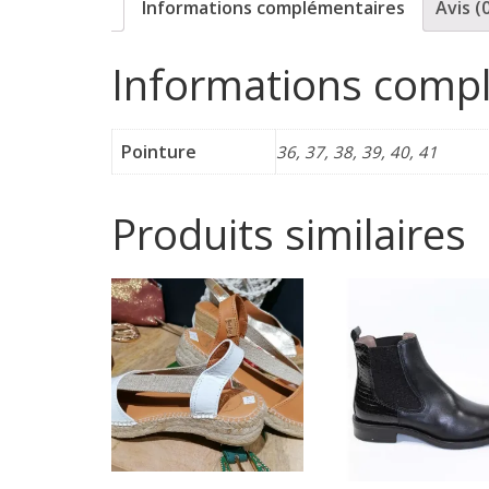
Informations complémentaires
Avis (
p
Informations comp
o
r
Pointure
36, 37, 38, 39, 40, 41
t
Produits similaires
e
r
f
é