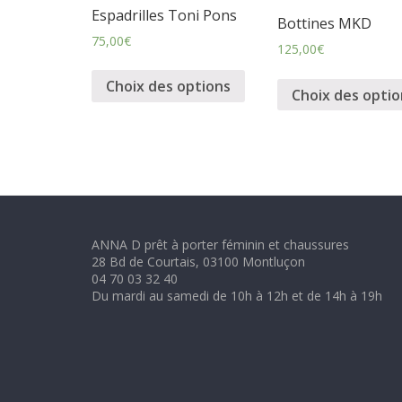
m
Espadrilles Toni Pons
Bottines MKD
75,00
€
125,00
€
i
Choix des options
Choix des optio
n
i
n
ANNA D prêt à porter féminin et chaussures
e
28 Bd de Courtais, 03100 Montluçon
04 70 03 32 40
Du mardi au samedi de 10h à 12h et de 14h à 19h
t
c