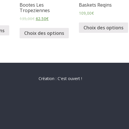
Bootes Les
Baskets Reqins
Tropeziennes
109,00
€
135,00
€
62,50
€
Choix des options
ns
Choix des options
Création : C'est ouvert !