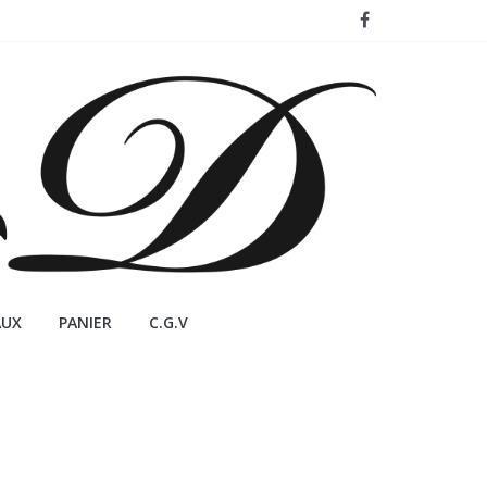
AUX
PANIER
C.G.V