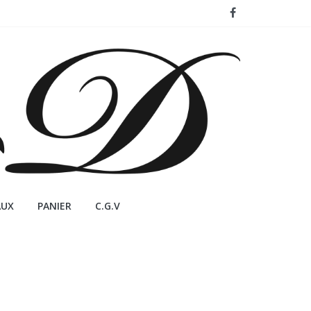
AUX
PANIER
C.G.V