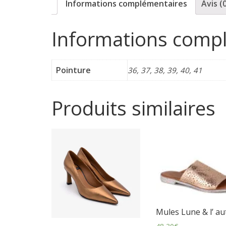
Informations complémentaires
Avis (
p
Informations comp
o
r
Pointure
36, 37, 38, 39, 40, 41
t
Produits similaires
e
r
f
é
Mules Lune & l’ au