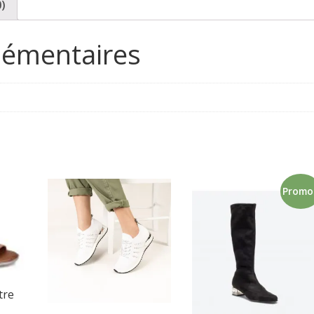
0)
lémentaires
Promo 
tre