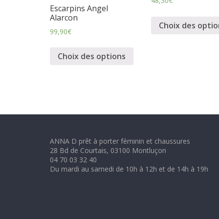
48,30
€
m
Escarpins Angel
Alarcon
Choix des optio
99,90
€
i
Choix des options
n
i
n
ANNA D prêt à porter féminin et chaussures
e
28 Bd de Courtais, 03100 Montluçon
04 70 03 32 40
t
Du mardi au samedi de 10h à 12h et de 14h à 19h
c