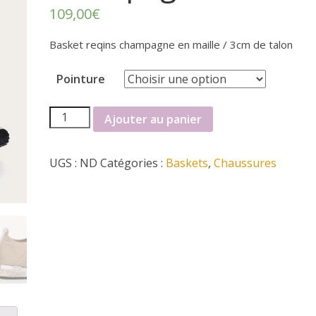
109,00
€
Basket reqins champagne en maille / 3cm de talon
Pointure
quantité
Ajouter au panier
de
Basket
UGS :
ND
Catégories :
Baskets
,
Chaussures
reqins
champagne