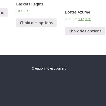
Baskets Reqins
109,00
€
Bottes Azurée
ns
274,00
€
137,00
€
Choix des options
Choix des options
Création : C'est ouvert !