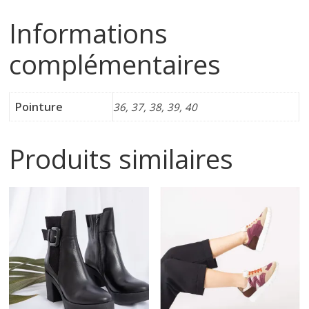
s
Informations
complémentaires
s
u
Pointure
36, 37, 38, 39, 40
r
Produits similaires
e
s