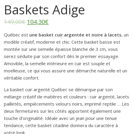
r
Baskets Adige
t
149,00
€
104,30
€
e
Québec est
une basket cuir argentée et noire à lacets
, un
modèle créatif, moderne et chic. Cette basket basse est
r
montée sur une semelle épaisse blanche de 3 cm, vous
serez séduite par son confort dès le premier essayage.
f
Amovible, la semelle intérieure en cuir est souple et
moelleuse, ce qui vous assure une démarche naturelle et un
véritable confort.
é
La basket cuir argenté Québec se démarque par son
m
mélange créatif de matières et couleurs : cuir argenté, lacets
pailletés, empiècements velours noirs, imprimé reptile … Les
deux fermetures sur les côtés apportent également une
i
touche d’originalité. Idéale avec un jean pour une tenue
tendance, cette basket citadine donnera du caractère à
n
votre look.