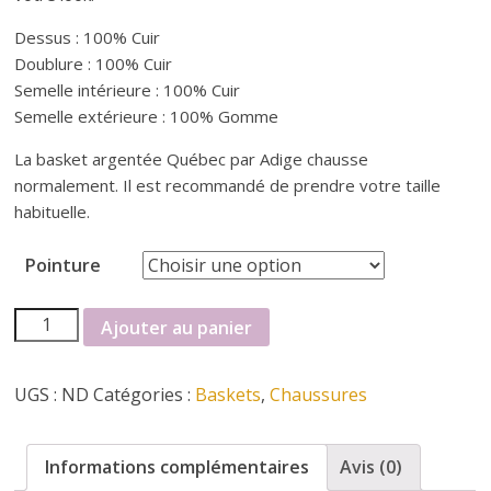
i
Dessus : 100% Cuir
Doublure : 100% Cuir
Semelle intérieure : 100% Cuir
n
Semelle extérieure : 100% Gomme
e
La basket argentée Québec par Adige chausse
normalement. Il est recommandé de prendre votre taille
habituelle.
t
Pointure
c
quantité
Ajouter au panier
h
de
Baskets
UGS :
ND
Catégories :
Baskets
,
Chaussures
a
Adige
u
Informations complémentaires
Avis (0)