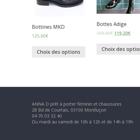
m
i
Bottes Adige
Bottines MKD
159,00
€
119,20
€
125,00
€
n
Choix des optio
Choix des options
i
n
e
ANNA D prêt à porter féminin et chaussures
t
28 Bd de Courtais, 03100 Montluçon
04 70 03 32 40
Du mardi au samedi de 10h à 12h et de 14h à 19h
c