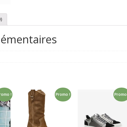
0)
lémentaires
romo !
Promo !
Promo 