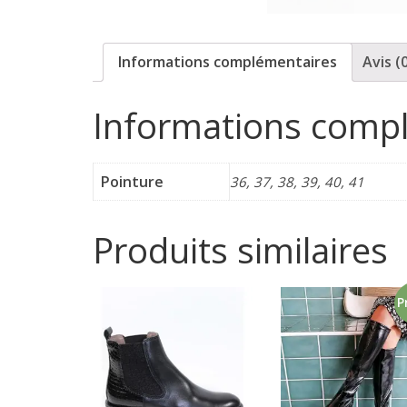
p
Informations complémentaires
Avis (
o
Informations comp
r
t
Pointure
36, 37, 38, 39, 40, 41
e
Produits similaires
r
P
f
é