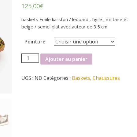
125,00
€
baskets Emile karston / léopard , tigre , militaire et
beige / semel plat avec auteur de 3.5 cm
Pointure
quantité
Ajouter au panier
de
baskets
UGS :
ND
Catégories :
Baskets
,
Chaussures
Emile
karston