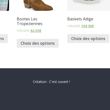
Bootes Les
Baskets Adige
Tropeziennes
149,00
€
104,30
€
135,00
€
62,50
€
ns
Choix des options
Choix des options
Création : C'est ouvert !