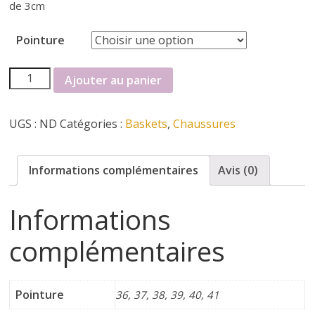
r
de 3cm
t
Pointure
e
quantité
Ajouter au panier
de
r
Baskets
UGS :
ND
Catégories :
Baskets
,
Chaussures
Reqins
f
Informations complémentaires
Avis (0)
é
Informations
m
complémentaires
i
Pointure
36, 37, 38, 39, 40, 41
n