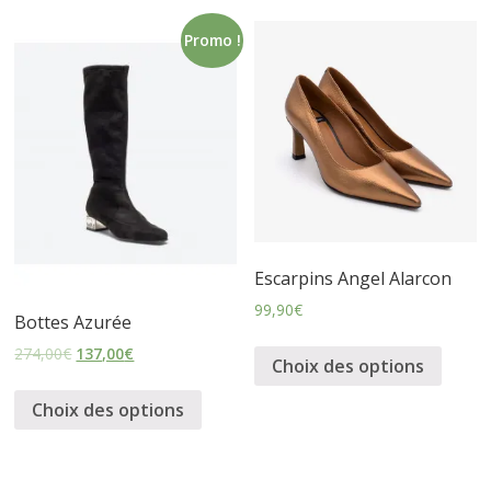
s
Promo !
s
u
r
e
Escarpins Angel Alarcon
99,90
€
Bottes Azurée
s
274,00
€
137,00
€
Choix des options
Choix des options