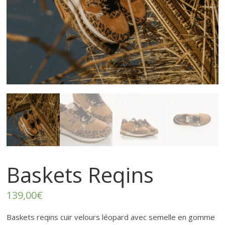
–
p
r
ê
t
à
p
Baskets Reqins
o
139,00
€
Baskets reqins cuir velours léopard avec semelle en gomme