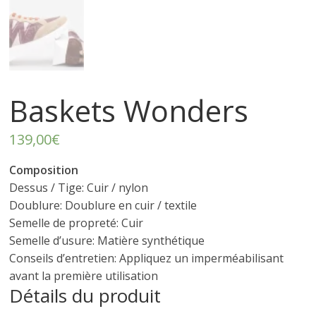
r
t
e
Baskets Wonders
r
139,00
€
f
Composition
é
Dessus / Tige:
Cuir / nylon
Doublure:
Doublure en cuir / textile
Semelle de propreté:
Cuir
m
Semelle d’usure:
Matière synthétique
Conseils d’entretien:
Appliquez un imperméabilisant
i
avant la première utilisation
Détails du produit
n