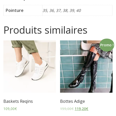
s
Pointure
35, 36, 37, 38, 39, 40
s
Produits similaires
u
Promo !
r
e
s
Baskets Reqins
Bottes Adige
109,00
€
159,00
€
119,20
€