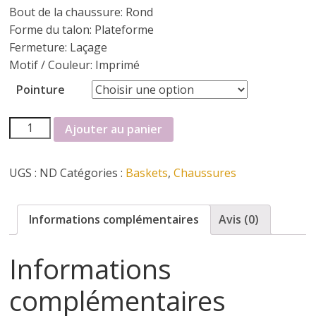
Bout de la chaussure:
Rond
i
Forme du talon:
Plateforme
Fermeture:
Laçage
n
Motif / Couleur:
Imprimé
Pointure
e
quantité
Ajouter au panier
t
de
Baskets
UGS :
ND
Catégories :
Baskets
,
Chaussures
Wonders
c
h
Informations complémentaires
Avis (0)
a
Informations
complémentaires
u