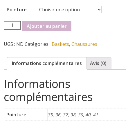
r
Pointure
t
quantité
Ajouter au panier
e
de
basket
r
UGS :
ND
Catégories :
Baskets
,
Chaussures
mamz'elles
f
Informations complémentaires
Avis (0)
é
Informations
m
complémentaires
i
Pointure
35, 36, 37, 38, 39, 40, 41
n