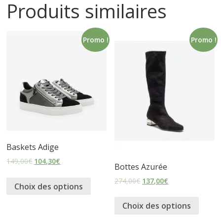
Produits similaires
i
Promo !
Promo !
n
e
t
c
Baskets Adige
h
149,00
€
104,30
€
Bottes Azurée
a
274,00
€
137,00
€
Choix des options
Choix des options
u