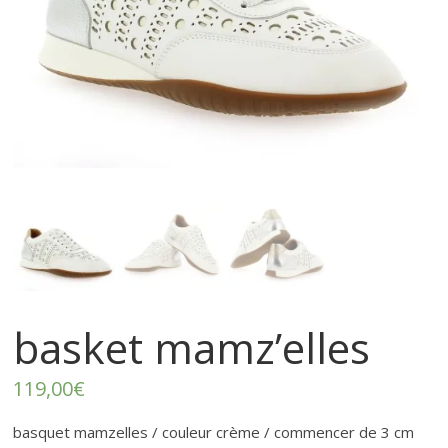
–
p
r
ê
t
à
p
basket mamz’elles
o
119,00
€
basquet mamzelles / couleur crème / commencer de 3 cm