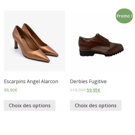
s
Promo !
s
u
r
e
Escarpins Angel Alarcon
Derbies Fugitive
99,90
€
119,90
€
59,95
€
s
Choix des options
Choix des options