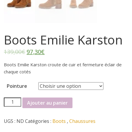
r
t
e
Boots Emilie Karston
r
139,00
€
97,30
€
f
Boots Emilie Karston croute de cuir et fermeture éclair de
chaque cotés
é
Pointure
m
quantité
Ajouter au panier
de
i
Boots
UGS :
ND
Catégories :
Boots
,
Chaussures
Emilie
n
Karston