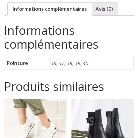
Informations complémentaires
Avis (0)
i
Informations
n
complémentaires
e
t
Pointure
36, 37, 38, 39, 40
c
Produits similaires
h
a
u