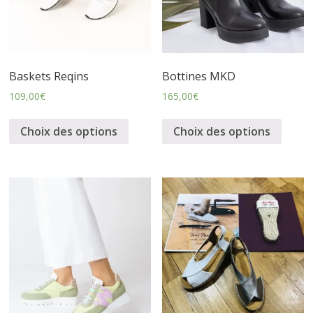
s
s
Baskets Reqins
Bottines MKD
u
109,00
€
165,00
€
Choix des options
Choix des options
r
e
s