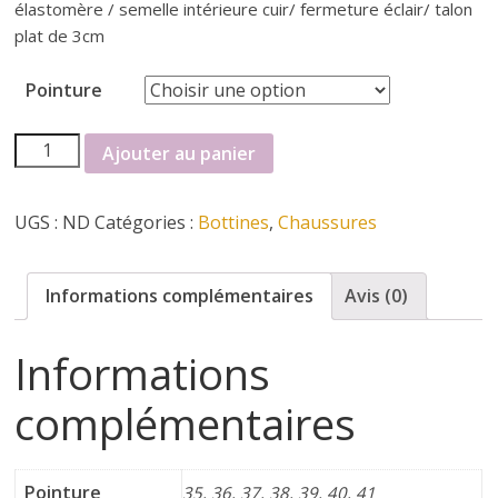
r
élastomère / semelle intérieure cuir/ fermeture éclair/ talon
plat de 3cm
t
Pointure
e
quantité
Ajouter au panier
r
de
botinne
UGS :
ND
Catégories :
Bottines
,
Chaussures
Mamz'elle
f
é
Informations complémentaires
Avis (0)
m
Informations
complémentaires
i
n
Pointure
35, 36, 37, 38, 39, 40, 41