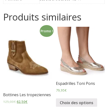
i
Produits similaires
n
Promo !
e
t
c
h
Espadrilles Toni Pons
a
79,95
€
Bottines Les tropeziennes
u
125,00
€
62,50
€
Choix des options