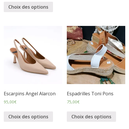
Choix des options
s
s
u
r
e
s
Escarpins Angel Alarcon
Espadrilles Toni Pons
95,00
€
75,00
€
Choix des options
Choix des options