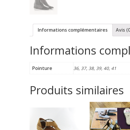
p
o
Informations complémentaires
Avis (
r
Informations comp
t
Pointure
36, 37, 38, 39, 40, 41
e
Produits similaires
r
f
é