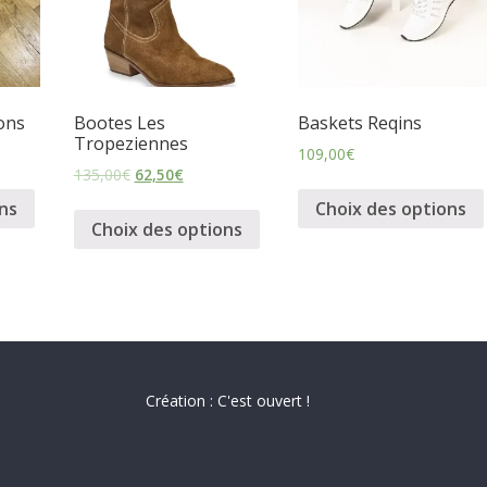
ons
Bootes Les
Baskets Reqins
Tropeziennes
109,00
€
135,00
€
62,50
€
ns
Choix des options
Choix des options
Création : C'est ouvert !