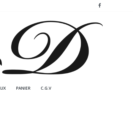
AUX
PANIER
C.G.V