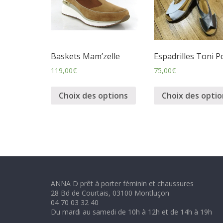
m
i
Baskets Mam’zelle
Espadrilles Toni P
n
119,00
€
75,00
€
i
Choix des options
Choix des optio
n
e
t
ANNA D prêt à porter féminin et chaussures
28 Bd de Courtais, 03100 Montluçon
c
04 70 03 32 40
Du mardi au samedi de 10h à 12h et de 14h à 19h