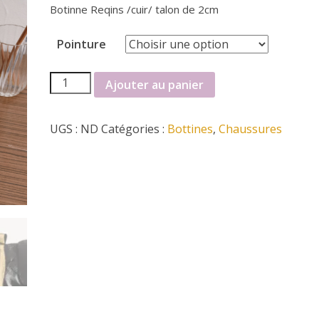
Botinne Reqins /cuir/ talon de 2cm
Pointure
quantité
Ajouter au panier
de
botinne
UGS :
ND
Catégories :
Bottines
,
Chaussures
reqins