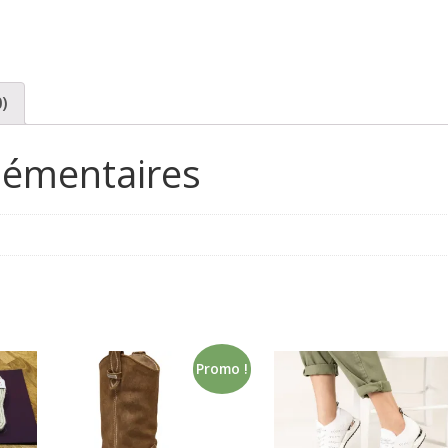
0)
lémentaires
Promo !