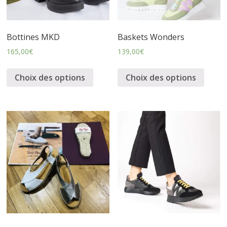
s
Bottines MKD
Baskets Wonders
s
165,00
€
139,00
€
u
Choix des options
Choix des options
r
e
s