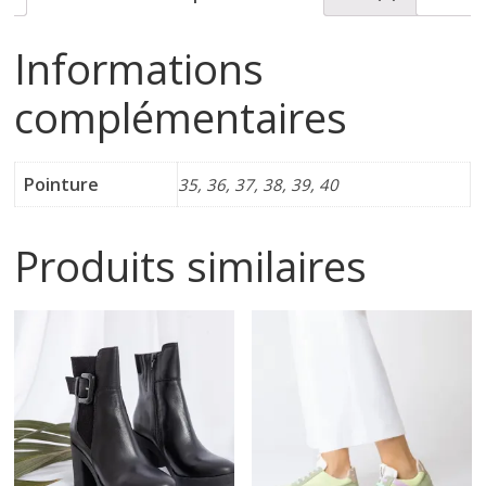
i
Informations
n
complémentaires
e
Pointure
35, 36, 37, 38, 39, 40
t
Produits similaires
c
h
a
u