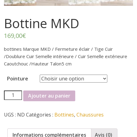
r
t
Bottine MKD
e
169,00
€
r
bottines Marque MKD / Fermeture éclair / Tige Cuir
/Doublure Cuir Semelle intérieure / Cuir Semelle extérieure
f
Caoutchouc /Hauteur Talon5 cm
Pointure
é
quantité
Ajouter au panier
m
de
Bottine
i
UGS :
ND
Catégories :
Bottines
,
Chaussures
MKD
n
Informations complémentaires
Avis (0)