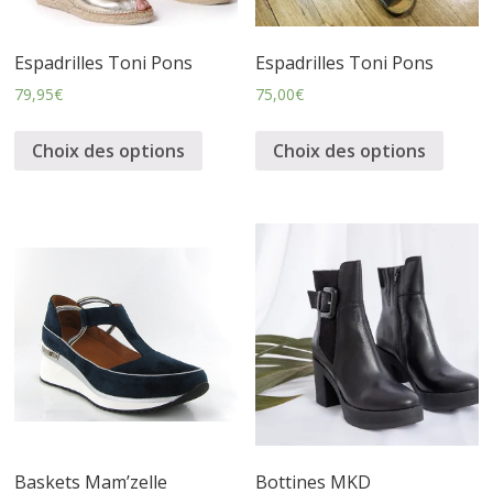
s
Espadrilles Toni Pons
Espadrilles Toni Pons
s
79,95
€
75,00
€
u
Choix des options
Choix des options
r
e
s
Baskets Mam’zelle
Bottines MKD