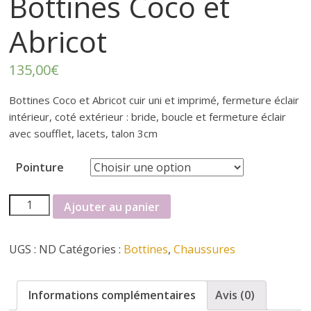
r
Bottines Coco et
Abricot
t
e
135,00
€
Bottines Coco et Abricot cuir uni et imprimé, fermeture éclair
r
intérieur, coté extérieur : bride, boucle et fermeture éclair
avec soufflet, lacets, talon 3cm
f
Pointure
é
quantité
Ajouter au panier
de
m
Bottines
UGS :
ND
Catégories :
Bottines
,
Chaussures
Coco
i
et
Abricot
Informations complémentaires
Avis (0)
n