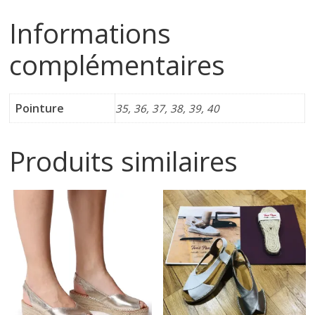
Informations
i
complémentaires
n
e
Pointure
35, 36, 37, 38, 39, 40
t
Produits similaires
c
h
a
u