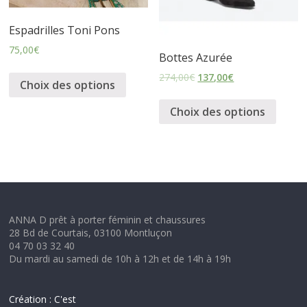
s
Espadrilles Toni Pons
75,00
€
s
Bottes Azurée
274,00
€
137,00
€
Choix des options
u
Choix des options
r
e
s
ANNA D prêt à porter féminin et chaussures
28 Bd de Courtais, 03100 Montluçon
04 70 03 32 40
Du mardi au samedi de 10h à 12h et de 14h à 19h
Création : C'est