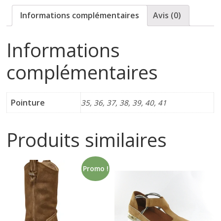
r
Informations complémentaires
Avis (0)
t
Informations
e
complémentaires
r
f
Pointure
35, 36, 37, 38, 39, 40, 41
é
Produits similaires
m
Promo !
i
n