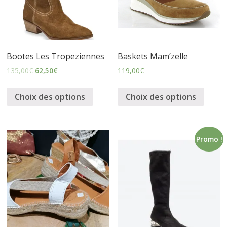
i
n
Bootes Les Tropeziennes
Baskets Mam’zelle
135,00
€
62,50
€
119,00
€
e
Choix des options
Choix des options
t
c
Promo !
h
a
u