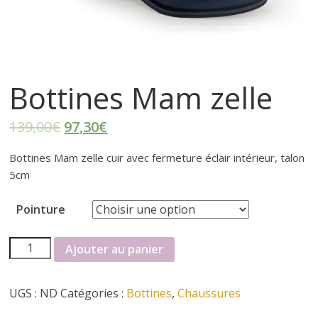
–
p
r
Bottines Mam zelle
ê
139,00
€
97,30
€
t
Bottines Mam zelle cuir avec fermeture éclair intérieur, talon
5cm
à
Pointure
p
quantité
Ajouter au panier
de
o
Bottines
UGS :
ND
Catégories :
Bottines
,
Chaussures
Mam
zelle