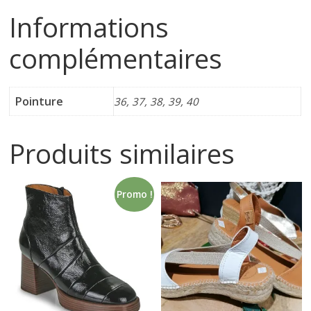
Informations
i
complémentaires
n
e
Pointure
36, 37, 38, 39, 40
t
Produits similaires
c
Promo !
h
a
u