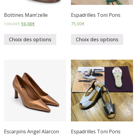
s
Bottines Mam’zelle
Espadrilles Toni Pons
139,00
€
50,00
€
75,00
€
s
Choix des options
Choix des options
u
r
e
s
Escarpins Angel Alarcon
Espadrilles Toni Pons