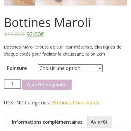
r
t
Bottines Maroli
e
115,00
€
92,00
€
r
Bottines Maroli croute de cuir, cuir métallisé, élastiques de
chaque cotés pour faciliter le chaussant, talon 2cm
f
Pointure
é
quantité
Ajouter au panier
de
m
Bottines
UGS :
ND
Catégories :
Bottines
,
Chaussures
Maroli
i
Informations complémentaires
Avis (0)
n