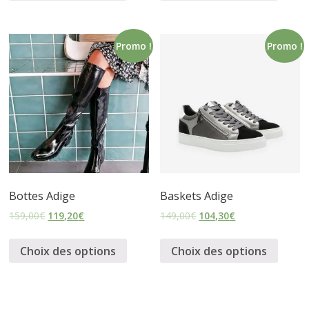
s
Promo !
Promo !
s
u
r
e
Bottes Adige
Baskets Adige
s
159,00
€
119,20
€
149,00
€
104,30
€
Choix des options
Choix des options