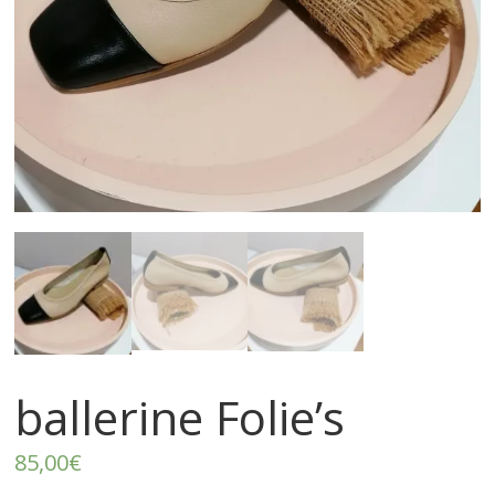
–
p
r
ê
t
à
p
ballerine Folie’s
o
85,00
€