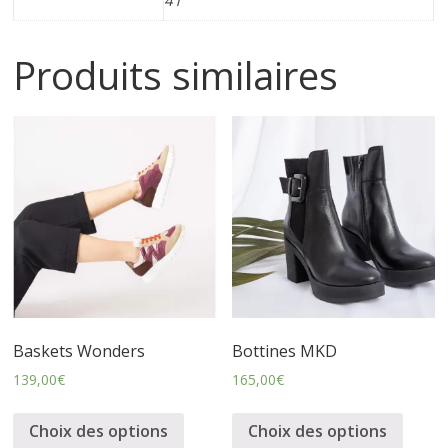
41
i
Produits similaires
n
e
t
c
h
Baskets Wonders
Bottines MKD
a
139,00
€
165,00
€
u
Choix des options
Choix des options