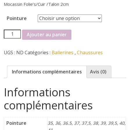
r
Mocassin Folie’s/Cuir /Talon 2cm
t
Pointure
e
quantité
Ajouter au panier
de
r
ballerine
UGS :
ND
Catégories :
Ballerines
,
Chaussures
Folie's
f
Informations complémentaires
Avis (0)
é
Informations
m
complémentaires
i
Pointure
35, 36, 36.5, 37, 37,5, 38, 39, 39,5, 40,
n