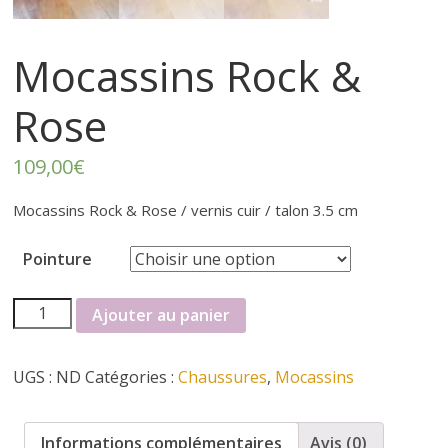
r
t
Mocassins Rock &
e
Rose
r
109,00
€
f
Mocassins Rock & Rose / vernis cuir / talon 3.5 cm
Pointure
é
quantité
Ajouter au panier
m
de
Mocassins
i
UGS :
ND
Catégories :
Chaussures
,
Mocassins
Rock
&
n
Rose
Informations complémentaires
Avis (0)