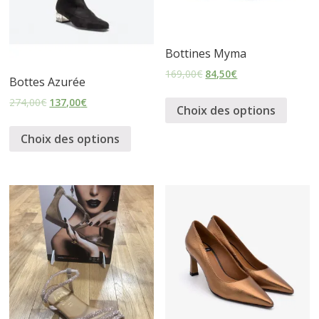
s
Bottines Myma
s
169,00
€
84,50
€
Bottes Azurée
u
274,00
€
137,00
€
Choix des options
r
Choix des options
e
s