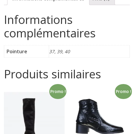
i
Informations
n
complémentaires
e
Pointure
37, 39, 40
t
Produits similaires
c
Promo !
Promo !
h
a
u