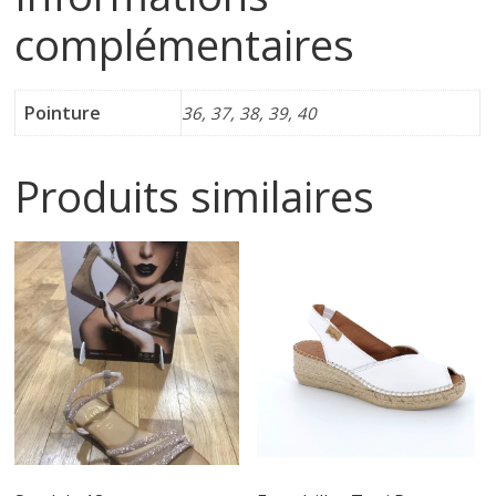
complémentaires
i
n
Pointure
36, 37, 38, 39, 40
e
Produits similaires
t
c
h
a
u