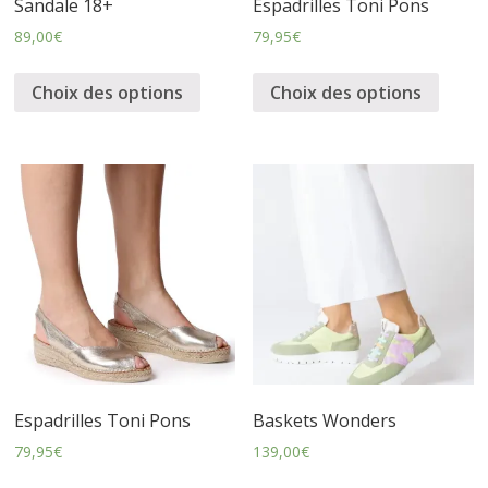
Sandale 18+
Espadrilles Toni Pons
s
89,00
€
79,95
€
s
Choix des options
Choix des options
u
r
e
s
Espadrilles Toni Pons
Baskets Wonders
79,95
€
139,00
€