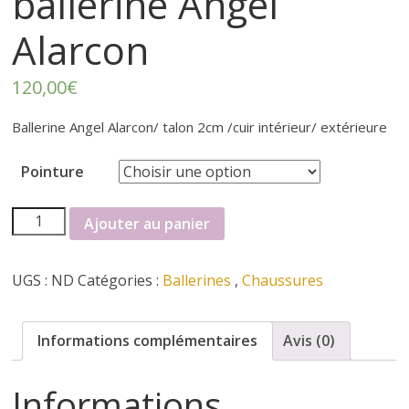
r
ballerine Angel
Alarcon
t
120,00
€
e
Ballerine Angel Alarcon/ talon 2cm /cuir intérieur/ extérieure
r
Pointure
f
quantité
Ajouter au panier
é
de
ballerine
UGS :
ND
Catégories :
Ballerines
,
Chaussures
Angel
m
Alarcon
i
Informations complémentaires
Avis (0)
n
Informations