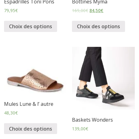
Espadrilles Toni Pons
Bottines Myma
s
79,95
€
169,00
€
84,50
€
s
Choix des options
Choix des options
u
r
e
s
Mules Lune & l’ autre
48,30
€
Baskets Wonders
Choix des options
139,00
€