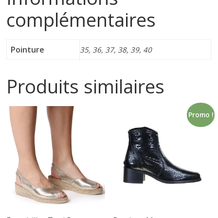
complémentaires
i
n
Pointure
35, 36, 37, 38, 39, 40
e
Produits similaires
t
Promo !
c
h
a
u