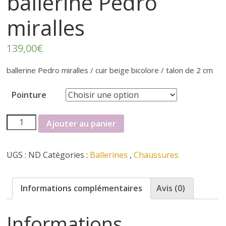
r
ballerine Pedro
miralles
t
139,00
€
e
ballerine Pedro miralles / cuir beige bicolore / talon de 2 cm
r
Pointure
f
quantité
Ajouter au panier
é
de
ballerine
UGS :
ND
Catégories :
Ballerines
,
Chaussures
Pedro
m
miralles
i
Informations complémentaires
Avis (0)
n
Informations