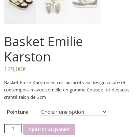
r
t
e
Basket Emilie
r
Karston
f
129,00
€
é
Basket Emile Karston en cuir au lacets au design colore et
contemporain avec semelle en gomme épaisse et dessous
m
cranté talon de 3cm
Pointure
i
quantité
Ajouter au panier
n
de