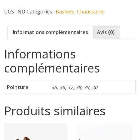
Basket
i
UGS :
ND
Catégories :
Baskets
,
Chaussures
Emilie
Karston
n
Informations complémentaires
Avis (0)
e
Informations
t
complémentaires
c
Pointure
35, 36, 37, 38, 39, 40
h
Produits similaires
a
u