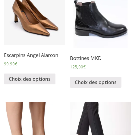
s
s
u
Escarpins Angel Alarcon
r
Bottines MKD
99,90
€
125,00
€
e
Choix des options
Choix des options
s