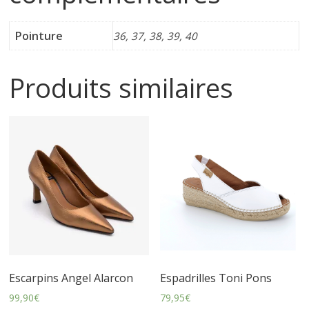
i
Pointure
36, 37, 38, 39, 40
n
Produits similaires
e
t
c
h
a
Escarpins Angel Alarcon
Espadrilles Toni Pons
u
99,90
€
79,95
€