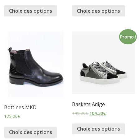
s
Choix des options
Choix des options
s
Promo !
u
r
e
s
Baskets Adige
Bottines MKD
149,00
€
104,30
€
125,00
€
Choix des options
Choix des options