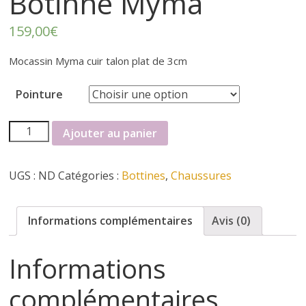
r
Botinne Myma
t
159,00
€
Mocassin Myma cuir talon plat de 3cm
e
Pointure
r
quantité
Ajouter au panier
f
de
Botinne
UGS :
ND
Catégories :
Bottines
,
Chaussures
é
Myma
m
Informations complémentaires
Avis (0)
i
Informations
complémentaires
n