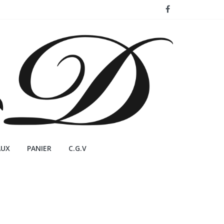
AUX
PANIER
C.G.V