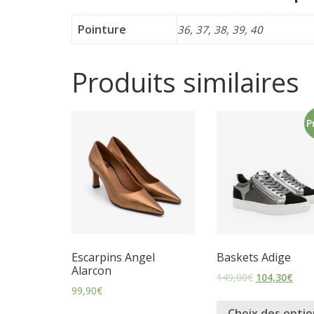
p
Pointure
36, 37, 38, 39, 40
o
Produits similaires
r
P
t
e
r
f
Escarpins Angel
Baskets Adige
Alarcon
149,00
€
104,30
€
é
99,90
€
Choix des optio