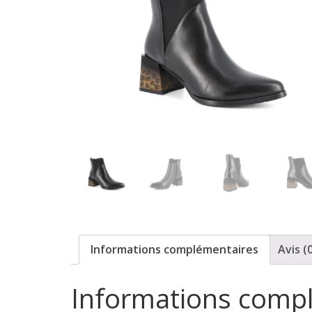
-
D
–
p
r
ê
Informations complémentaires
Avis (
t
Informations comp
à