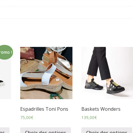
romo !
Espadrilles Toni Pons
Baskets Wonders
75,00
€
139,00
€
ns
Choix des options
Choix des options