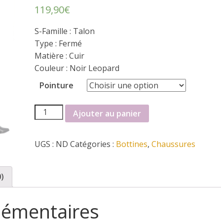
119,90
€
S-Famille : Talon
Type : Fermé
Matière : Cuir
Couleur : Noir Leopard
Pointure
quantité
Ajouter au panier
de
Bottines
UGS :
ND
Catégories :
Bottines
,
Chaussures
Metamorf'ose
0)
lémentaires