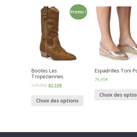
m
Promo !
i
n
i
Bootes Les
Espadrilles Toni P
n
Tropeziennes
79,95
€
135,00
€
62,50
€
e
Choix des optio
Choix des options
t
c