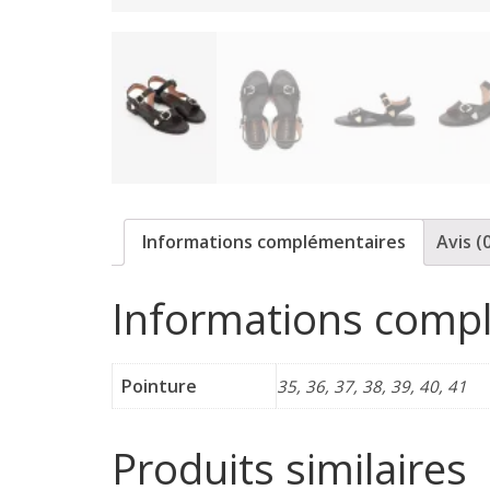
p
o
r
t
Informations complémentaires
Avis (
e
Informations comp
r
Pointure
35, 36, 37, 38, 39, 40, 41
f
é
Produits similaires