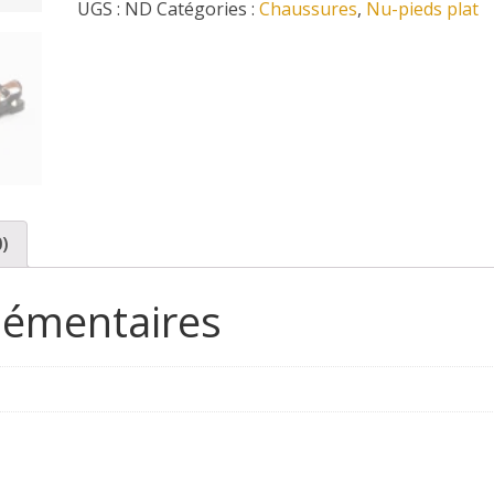
UGS :
ND
Catégories :
Chaussures
,
Nu-pieds plat
pied
plat
Emile
karston
0)
lémentaires