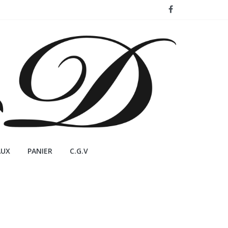
AUX
PANIER
C.G.V