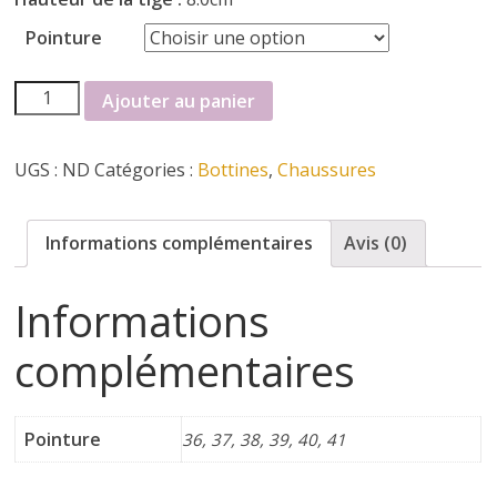
i
Pointure
quantité
n
Ajouter au panier
de
Bottines
e
UGS :
ND
Catégories :
Bottines
,
Chaussures
Mam'zelle
t
Informations complémentaires
Avis (0)
c
Informations
h
complémentaires
a
Pointure
36, 37, 38, 39, 40, 41
u