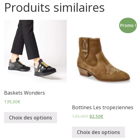
Produits similaires
s
s
Promo !
u
r
e
Baskets Wonders
s
139,00
€
Bottines Les tropeziennes
125,00
€
62,50
€
Choix des options
Choix des options