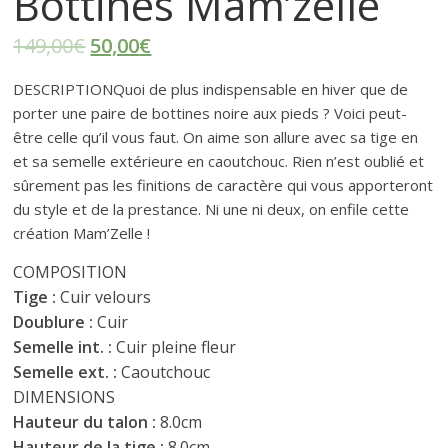
r
Bottines Mam’zelle
t
149,00
€
50,00
€
DESCRIPTION
Quoi de plus indispensable en hiver que de
e
porter une paire de bottines noire aux pieds ? Voici peut-
être celle qu’il vous faut. On aime son allure avec sa tige en
r
et sa semelle extérieure en caoutchouc. Rien n’est oublié et
sûrement pas les finitions de caractère qui vous apporteront
f
du style et de la prestance. Ni une ni deux, on enfile cette
création Mam’Zelle !
é
COMPOSITION
Tige :
Cuir velours
m
Doublure :
Cuir
Semelle int. :
Cuir pleine fleur
i
Semelle ext. :
Caoutchouc
DIMENSIONS
Hauteur du talon :
8.0cm
n
Hauteur de la tige :
8.0cm